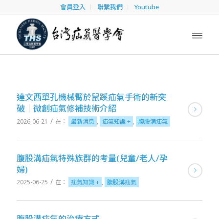
會員登入
聯繫我們
Youtube
達文西單孔機械臂於鼠蹊疝氣手術的新突
破｜微創疝氣修補技術介紹
/
2026-06-21
在：
最新消息
,
疝氣知識 +
,
腹股溝疝氣
腹股溝疝氣特殊族群的考量(兒童/老人/孕
婦)
/
2025-06-25
在：
疝氣知識 +
,
腹股溝疝氣
腹股溝疝氣的治療方式