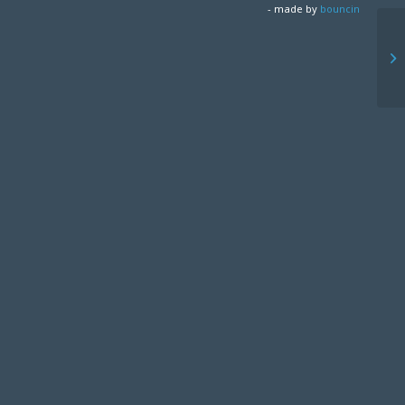
- made by
bouncin
連